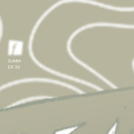
SUMM
ER '20